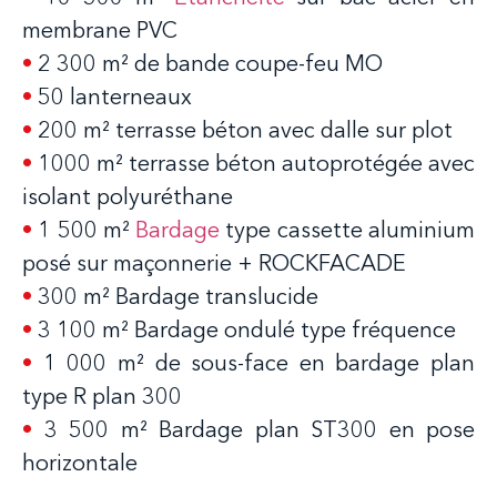
membrane PVC
•
2 300 m² de bande coupe-feu MO
•
50 lanterneaux
•
200 m² terrasse béton avec dalle sur plot
•
1000 m² terrasse béton autoprotégée avec
isolant polyuréthane
•
1 500 m²
Bardage
type cassette aluminium
posé sur maçonnerie + ROCKFACADE
•
300 m² Bardage translucide
•
3 100 m² Bardage ondulé type fréquence
•
1 000 m² de sous-face en bardage plan
type R plan 300
•
3 500 m² Bardage plan ST300 en pose
horizontale