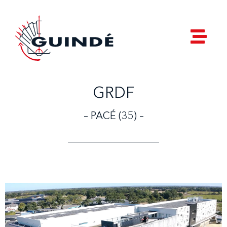
GRDF
– PACÉ (35) –